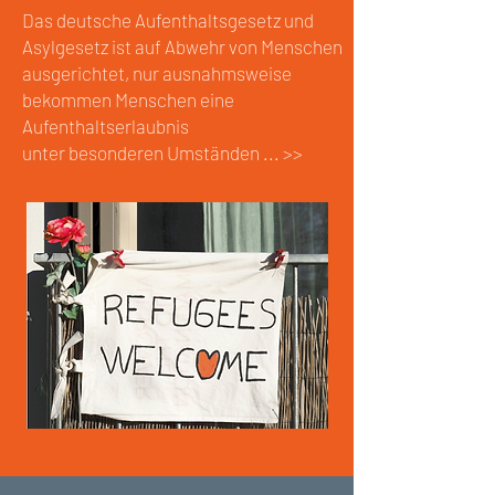
Das deutsche Aufenthaltsgesetz und
Asylgesetz ist auf Abwehr von Menschen
ausgerichtet, nur
ausnahmsweise
bekommen Menschen eine
Aufenthaltserlaubnis
unter besonderen Umständen ... >>