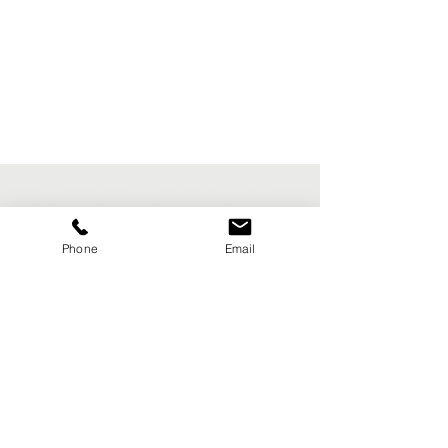
- Hilfe für Geflüchtete - Integrationshilfe -
Hilfe für Menschen auf der Flucht
Phone
Email
SPENDENKONTO: FSF – Freunde
statt Fremde e. V.
IBAN DE65
7336 9826 0000 0551
58
(Volksbank Lindenberg)
Kontakt
Impressum | Datenschutz